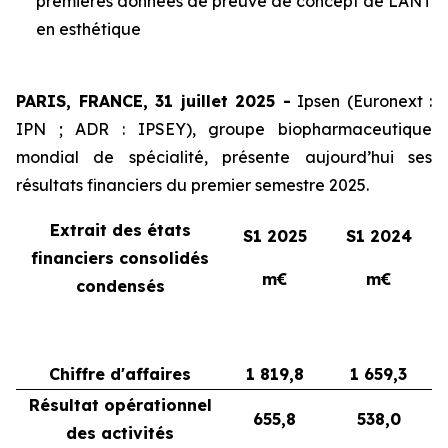
premières données de preuve de concept de LANT
en esthétique
PARIS, FRANCE, 31 juillet 2025 -
Ipsen (Euronext :
IPN ; ADR : IPSEY), groupe biopharmaceutique
mondial de spécialité, présente aujourd’hui ses
résultats financiers du premier semestre 2025.
Extrait des états
S1 2025
S1 2024
financiers consolidés
m€
m€
condensés
Chiffre d'affaires
1 819,8
1 659,3
Résultat opérationnel
655,8
538,0
des activités